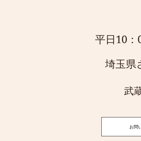
平日10：0
埼玉県さ
武
お問